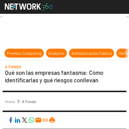
Qué son las empresas fantasma: Cóm
Premios Computing
Analytics
Administración Pública
MarTe
A FONDO
Qué son las empresas fantasma: Cómo
identificarlas y qué riesgos conllevan
Home
A Fondo