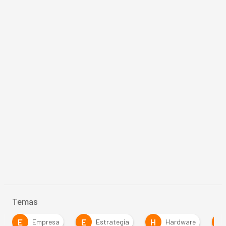
Temas
E
E
H
M
Empresa
Estrategia
Hardware