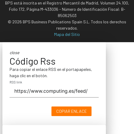
BPS está inscrita en el Registro Mercantil de Madrid, Volumen 24.100,
Folio 172, Página M-433036 - Número de Identificación Fiscal: B-
85062503
© 2026 BPS Business Publications Spain S.L. Todos los derechos
reservados.
Mapa del Sitio
close
Código Rss
Para copiar el enlace RSS en el portapapeles,
haga clic en el botón.
RSS link
COPIAR ENLACE