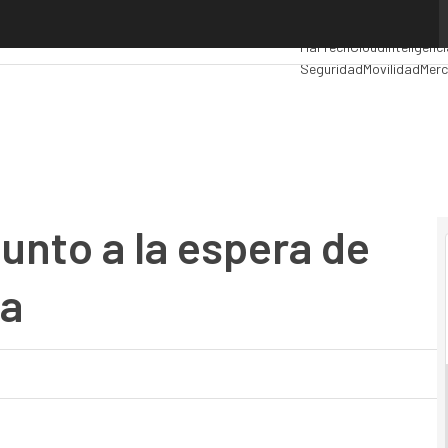
to a la espera de perfilar su estructura
Premios Computing
Anal
MarTech
Cloud
Inteligenci
Seguridad
Movilidad
Merc
unto a la espera de
ra