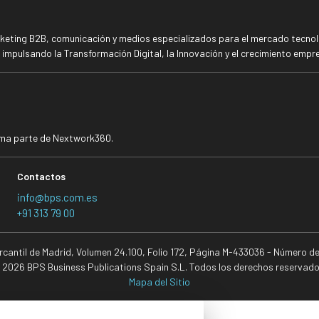
rketing B2B, comunicación y medios especializados para el mercado tecnoló
mpulsando la Transformación Digital, la Innovación y el crecimiento empre
rma parte de Nextwork360.
Contactos
info@bps.com.es
+91 313 79 00
ercantil de Madrid, Volumen 24.100, Folio 172, Página M-433036 - Número d
 2026 BPS Business Publications Spain S.L. Todos los derechos reservado
Mapa del Sitio