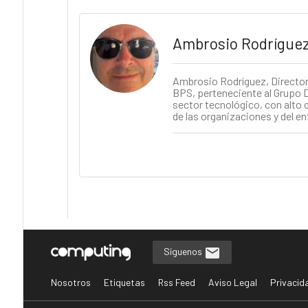
Ambrosio Rodrígue
Ambrosio Rodríguez, Director d
BPS, perteneciente al Grupo D
sector tecnológico, con alto 
de las organizaciones y del en
Síguenos
Nosotros
Etiquetas
Rss Feed
Aviso Legal
Privacid