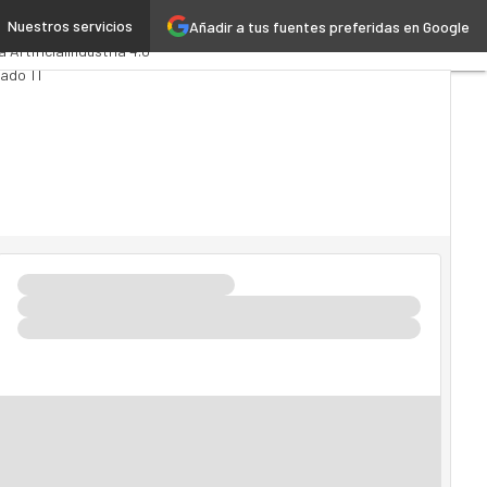
Nuestros servicios
Añadir a tus fuentes preferidas en Google
ytics
Administración Pública
a Artificial
Industria 4.0
ado TI