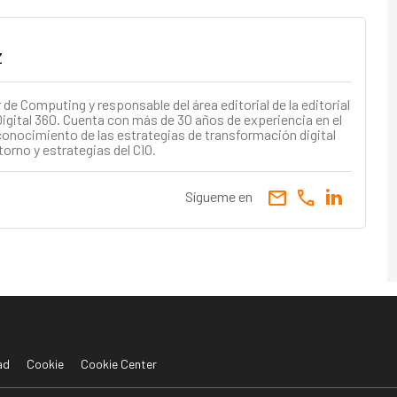
z
e Computing y responsable del área editorial de la editorial
igital 360. Cuenta con más de 30 años de experiencia en el
conocimiento de las estrategias de transformación digital
torno y estrategias del CIO.
email
call
Sígueme en
ad
Cookie
Cookie Center