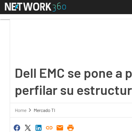
Menú
Dell EMC se pone a pun
Dell EMC se pone a p
perfilar su estructu
Home
Mercado TI