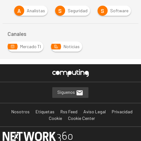
A
S
S
ión
Analistas
Seguridad
Software
Canales
Mercado TI
Noticias
Síguenos
Nosotros
Etiquetas
Rss Feed
Aviso Legal
Privacidad
Cookie
Cookie Center