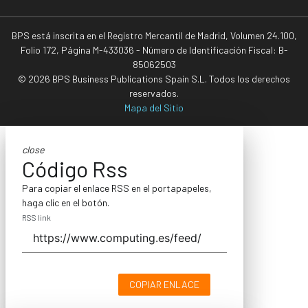
BPS está inscrita en el Registro Mercantil de Madrid, Volumen 24.100,
Folio 172, Página M-433036 - Número de Identificación Fiscal: B-
85062503
© 2026 BPS Business Publications Spain S.L. Todos los derechos
reservados.
Mapa del Sitio
close
Código Rss
Para copiar el enlace RSS en el portapapeles,
haga clic en el botón.
RSS link
COPIAR ENLACE