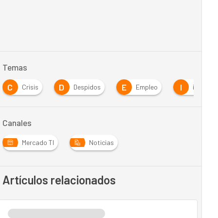
Temas
C
D
E
I
Crisis
Despidos
Empleo
internet
Canales
Mercado TI
Noticias
Artículos relacionados