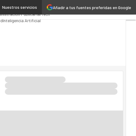
Nuestros servicios
Añadir a tus fuentes preferidas en Google
mios Computing
Analytics
nistración Pública
MarTech
ud
Inteligencia Artificial
stria 4.0
Seguridad
Movilidad
cado TI