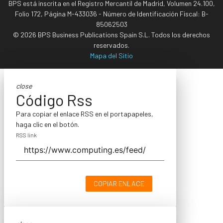
BPS está inscrita en el Registro Mercantil de Madrid, Volumen 24.100,
Folio 172, Página M-433036 - Número de Identificación Fiscal: B-
85062503
© 2026 BPS Business Publications Spain S.L. Todos los derechos
reservados.
Mapa del Sitio
close
Código Rss
Para copiar el enlace RSS en el portapapeles,
haga clic en el botón.
RSS link
COPIAR ENLACE