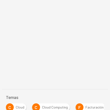
Temas
C
C
F
Cloud
Cloud Computing
Facturación