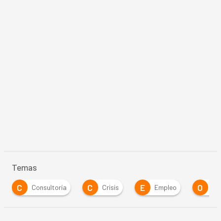
Temas
C
C
E
O
Consultoría
Crisis
Empleo
Outsourc