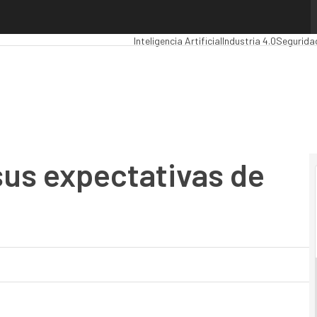
us expectativas de empleo
Premios Computing
Analytics
Administració
Inteligencia Artificial
Industria 4.0
Segurida
sus expectativas de