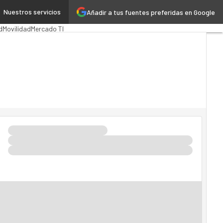
Nuestros servicios
Añadir a tus fuentes preferidas en Google
n Pública
MarTech
Cloud
d
Movilidad
Mercado TI