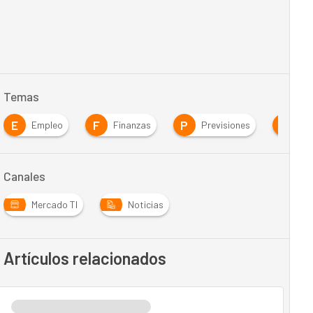
Temas
E
F
P
T
Empleo
Finanzas
Previsiones
Ta
Canales
Mercado TI
Noticias
Artículos relacionados