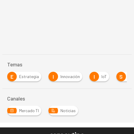
Temas
E
I
I
S
Estrategia
Innovación
IoT
Se
Canales
Mercado TI
Noticias