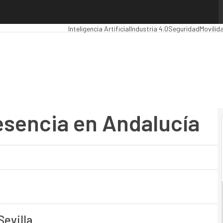
encia en Andalucía
Premios Computing
Analytics
Administración Públic
Inteligencia Artificial
Industria 4.0
Seguridad
Movilid
resencia en Andalucía
evilla.