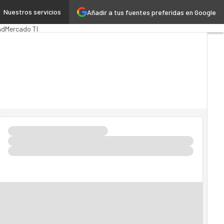
Nuestros servicios
Añadir a tus fuentes preferidas en Google
a
MarTech
Cloud
ad
Mercado TI