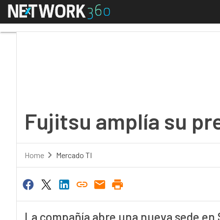
Menú
Fujitsu amplía su pres
Fujitsu amplía su p
Home
Mercado TI
La compañía abre una nueva sede en S