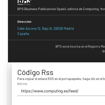
BPS (Business Publications Spain), editora de Computing, fo
Dirección
Calle Azcona 12, Bajo B, 28028 Madrid
España
BPS está inscrita en el Registro M
©
Código Rss
Para copiar el enlace RSS en el portapapeles, haga clic en el 
RSS link