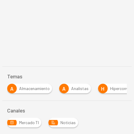
Temas
A
A
H
Almacenamiento
Analistas
Hiperconverg
Canales
Mercado TI
Noticias