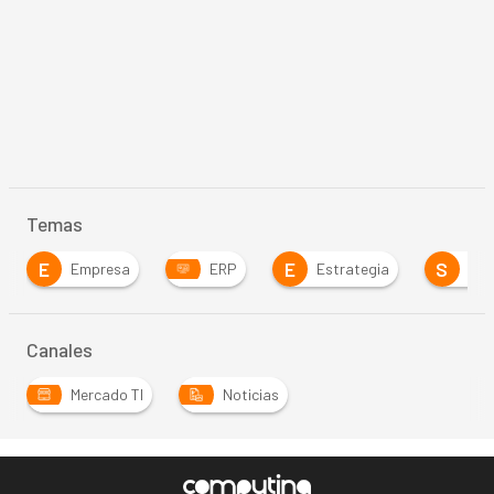
Temas
E
E
S
Empresa
ERP
Estrategia
Sof
Canales
Mercado TI
Noticias