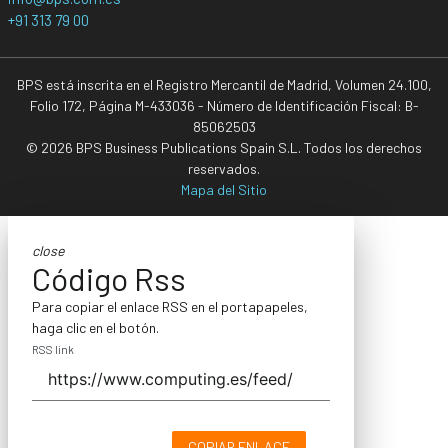
+91 313 79 00
BPS está inscrita en el Registro Mercantil de Madrid, Volumen 24.100,
Folio 172, Página M-433036 - Número de Identificación Fiscal: B-
85062503
© 2026 BPS Business Publications Spain S.L. Todos los derechos
reservados.
Mapa del Sitio
close
Código Rss
Para copiar el enlace RSS en el portapapeles,
haga clic en el botón.
RSS link
COPIAR ENLACE