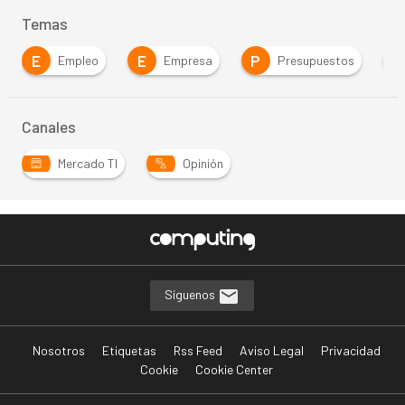
Temas
E
E
P
T
Empleo
Empresa
Presupuestos
Canales
Mercado TI
Opinión
Síguenos
Nosotros
Etiquetas
Rss Feed
Aviso Legal
Privacidad
Cookie
Cookie Center