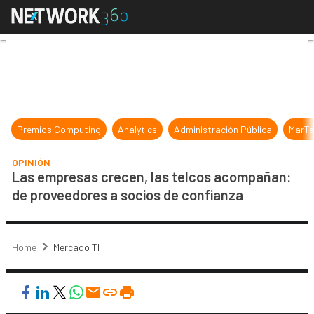
Las empresas crecen, las telcos a
Premios Computing
Analytics
Administración Pública
MarTe
OPINIÓN
Las empresas crecen, las telcos acompañan:
de proveedores a socios de confianza
Home
Mercado TI