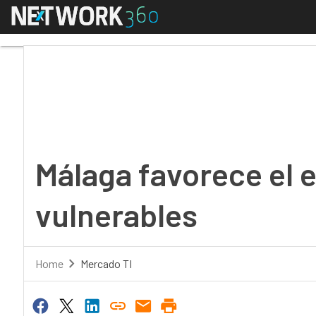
Menú
Málaga favorece el em
Málaga favorece el 
vulnerables
Home
Mercado TI