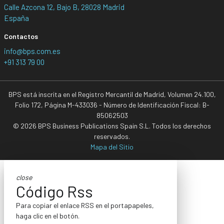
Calle Azcona 12, Bajo B, 28028 Madrid
España
Contactos
info@bps.com.es
+91 313 79 00
BPS está inscrita en el Registro Mercantil de Madrid, Volumen 24.100,
Folio 172, Página M-433036 - Número de Identificación Fiscal: B-
85062503
© 2026 BPS Business Publications Spain S.L. Todos los derechos
reservados.
Mapa del Sitio
close
Código Rss
Para copiar el enlace RSS en el portapapeles,
haga clic en el botón.