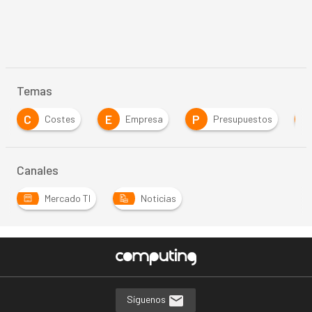
Temas
E
P
S
Costes
Empresa
Presupuestos
Servic
Canales
Mercado TI
Noticias
Síguenos