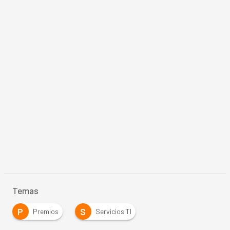
Temas
P
S
Premios
Servicios TI