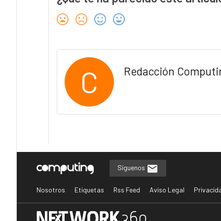
C
Redacción Computi
Síguenos
Nosotros
Etiquetas
Rss Feed
Aviso Legal
Privacid