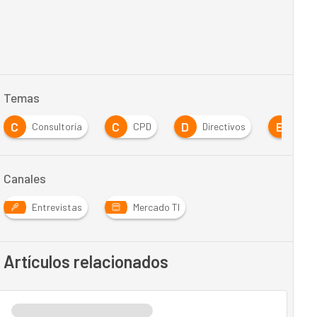
Temas
C
D
E
I
ría
CPD
Directivos
Empresa
Canales
Entrevistas
Mercado TI
Artículos relacionados