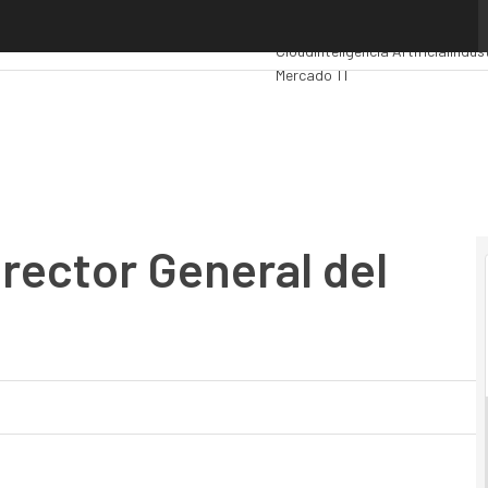
ctor General del Grupo Compusof
Premios Computing
Analytics
Ad
Cloud
Inteligencia Artificial
Indus
Mercado TI
rector General del