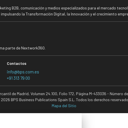
rketing B2B, comunicación y medios especializados para el mercado tecnoló
mpulsando la Transformación Digital, la Innovación y el crecimiento empre
rma parte de Nextwork360.
Contactos
info@bps.com.es
+91 313 79 00
ercantil de Madrid, Volumen 24.100, Folio 172, Página M-433036 - Número d
 2026 BPS Business Publications Spain S.L. Todos los derechos reservado
Mapa del Sitio