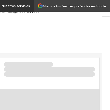
Nuestros servicios
Añadir a tus fuentes preferidas en Google
ministración Pública
MarTech
tria 4.0
Seguridad
Movilidad