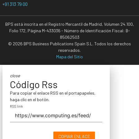
+91 313 79 00
BPS está inscrita en el Registro Mercantil de Madrid, Volumen 24.100,
Folio 172, Página M-433036 - Número de Identificación Fiscal: B-
85062503
© 2026 BPS Business Publications Spain S.L. Todos los derechos
reservados.
Mapa del Sitio
close
Código Rss
Para copiar el enlace RSS en el portapapeles,
haga clic en el botón.
RSS link
COPIAR ENLACE