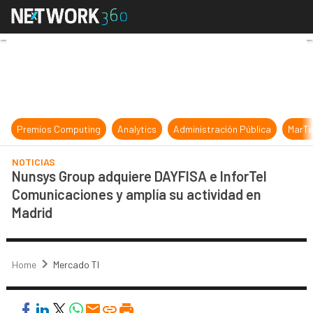
Nunsys Group adquiere DAYFISA e I
Premios Computing
Analytics
Administración Pública
MarTe
NOTICIAS
Nunsys Group adquiere DAYFISA e InforTel
Comunicaciones y amplía su actividad en
Madrid
Home
Mercado TI