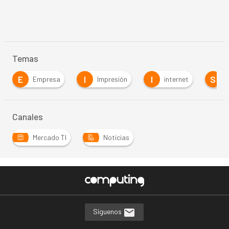
Temas
E
I
I
S
Empresa
Impresión
internet
S
Canales
Mercado TI
Noticias
Síguenos