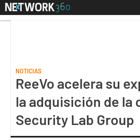
Menú
ReeVo acelera su expa
NOTICIAS
ReeVo acelera su e
la adquisición de la
Security Lab Group