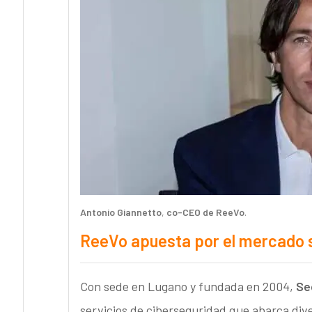
Antonio Giannetto
,
co-CEO de ReeVo
.
ReeVo apuesta por el mercado s
Con sede en Lugano y fundada en 2004,
Se
servicios de ciberseguridad que abarca dive