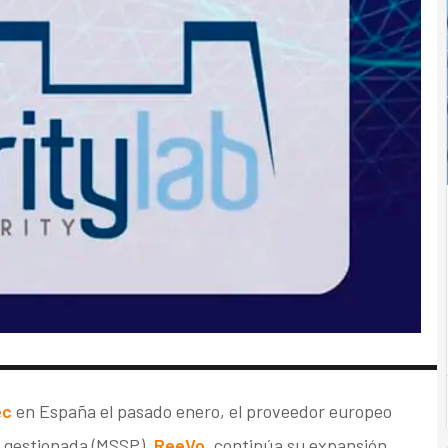
ec
en España el pasado enero, el proveedor europeo
d gestionada (MSSP),
ReeVo
, continúa su expansión