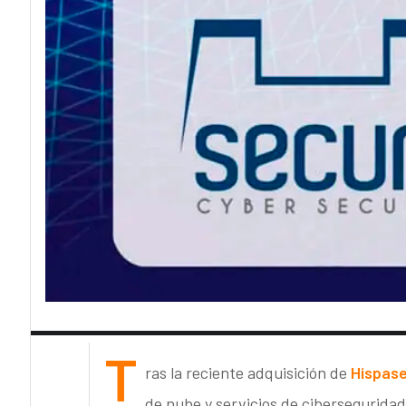
T
ras la reciente adquisición de
Hispas
de nube y servicios de cibersegurida