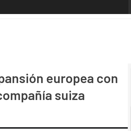
nsión europea con la adquisición de la compañía suiza Sec
xpansión europea con
 compañía suiza