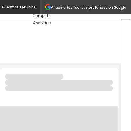
urity Lab Group
Nuestros servicios
Añadir a tus fuentes preferidas en Google
Premios
Computing
Analytics
Administración
Pública
MarTech
Cloud
Inteligencia
Artificial
Industria
4.0
Seguridad
Movilidad
Mercado
TI