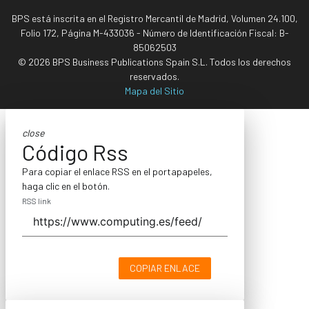
BPS está inscrita en el Registro Mercantil de Madrid, Volumen 24.100,
Folio 172, Página M-433036 - Número de Identificación Fiscal: B-
85062503
© 2026 BPS Business Publications Spain S.L. Todos los derechos
reservados.
Mapa del Sitio
close
Código Rss
Para copiar el enlace RSS en el portapapeles,
haga clic en el botón.
RSS link
COPIAR ENLACE