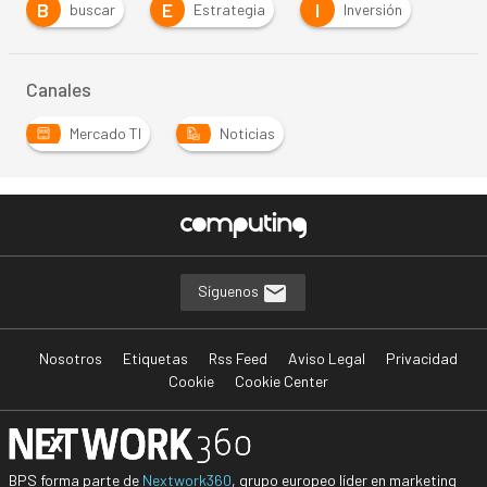
B
E
I
buscar
Estrategia
Inversión
Canales
Mercado TI
Noticias
Síguenos
Nosotros
Etiquetas
Rss Feed
Aviso Legal
Privacidad
Cookie
Cookie Center
BPS forma parte de
Nextwork360
, grupo europeo líder en marketing