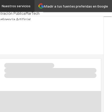
Nuestros servicios
Añadir a tus fuentes preferidas en Google
s Computing
Analytics
tración Pública
MarTech
teligencia Artificial
a 4.0
Seguridad
Movilidad
 TI