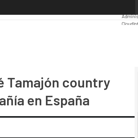
Tamajón country manager de la compañía en España
Premio
Adminis
Cloud
In
Industri
Mercado
é Tamajón country
añía en España