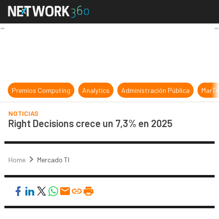
Right Decisions crece un 7,3% en 
Premios Computing
Analytics
Administración Pública
MarTe
NOTICIAS
Right Decisions crece un 7,3% en 2025
Home
Mercado TI