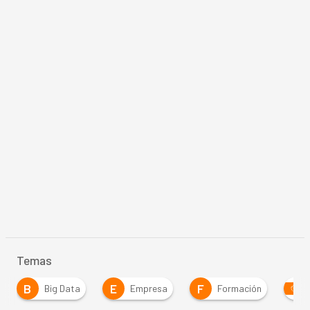
Temas
B
E
F
Big Data
Empresa
Formación