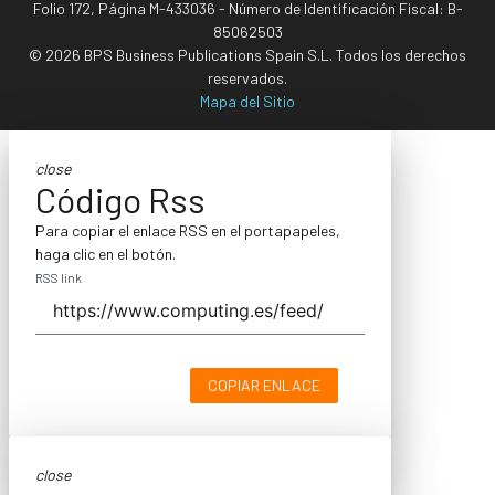
Folio 172, Página M-433036 - Número de Identificación Fiscal: B-
85062503
© 2026 BPS Business Publications Spain S.L. Todos los derechos
reservados.
Mapa del Sitio
close
Código Rss
Para copiar el enlace RSS en el portapapeles,
haga clic en el botón.
RSS link
COPIAR ENLACE
close