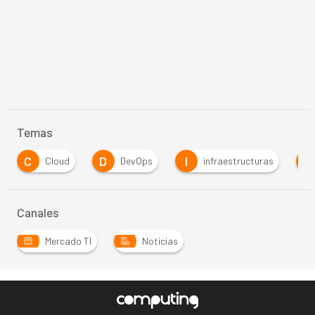
Temas
C
D
I
S
Cloud
DevOps
infraestructuras
Canales
Mercado TI
Noticias