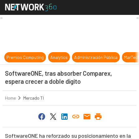
SoftwareONE, tras absorber Compar
Premios Computing
Analytics
Administración Pública
MarTec
SoftwareONE, tras absorber Comparex,
espera crecer a doble dígito
Home
Mercado TI
SoftwareONE ha reforzado su posicionamiento en la