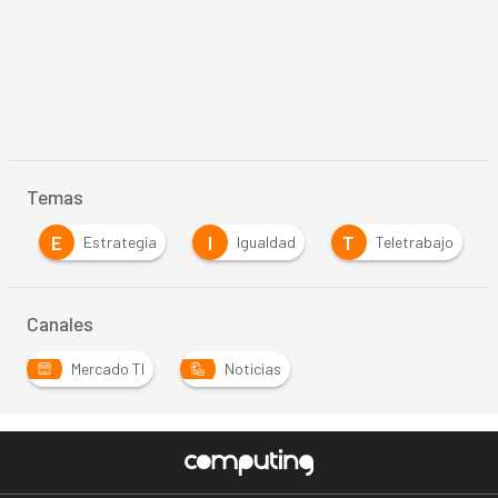
Temas
E
I
T
a
Estrategia
Igualdad
Teletrabajo
Canales
Mercado TI
Noticias