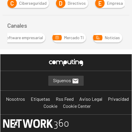
C
D
E
Ciberseguridad
Directivos
Empresa
Canales
 y Software empresarial
Mercado TI
Noticias
…
Síguenos
Nosotros
Etiquetas
Rss Feed
Aviso Legal
Privacidad
Cookie
Cookie Center