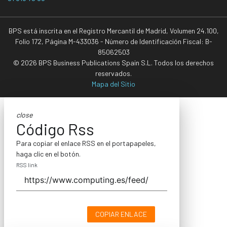
BPS está inscrita en el Registro Mercantil de Madrid, Volumen 24.100,
Folio 172, Página M-433036 - Número de Identificación Fiscal: B-
85062503
© 2026 BPS Business Publications Spain S.L. Todos los derechos
reservados.
Mapa del Sitio
close
Código Rss
Para copiar el enlace RSS en el portapapeles,
haga clic en el botón.
RSS link
COPIAR ENLACE