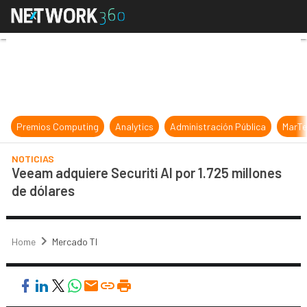
Veeam adquiere Securiti AI por 1.7
Premios Computing
Analytics
Administración Pública
MarTe
NOTICIAS
Veeam adquiere Securiti AI por 1.725 millones
de dólares
Home
Mercado TI