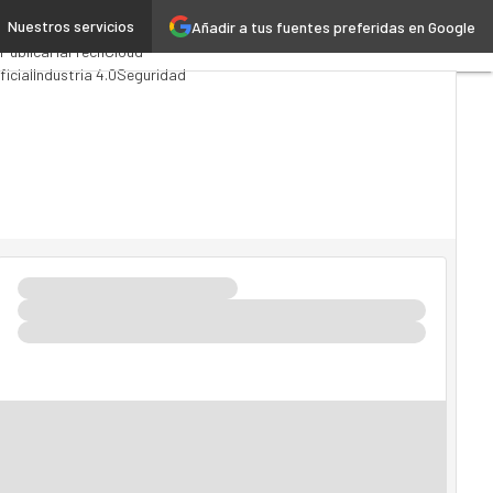
Nuestros servicios
Añadir a tus fuentes preferidas en Google
ting
Analytics
 Pública
MarTech
Cloud
ficial
Industria 4.0
Seguridad
do TI