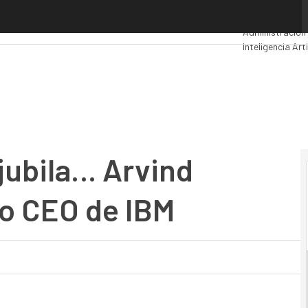
ubila… Arvind Krishna será el nuevo CEO de IBM
Premios Compu
Administración
Inteligencia Arti
Movilidad
Merca
 jubila… Arvind
vo CEO de IBM