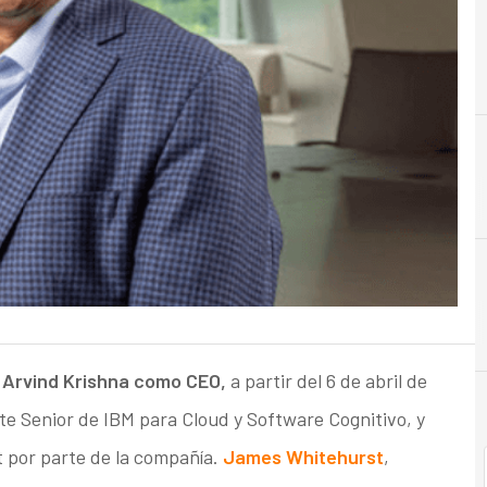
B
Beneficios
a Arvind Krishna como CEO,
a partir del 6 de abril de
e Senior de IBM para Cloud y Software Cognitivo, y
t por parte de la compañía.
James Whitehurst
,