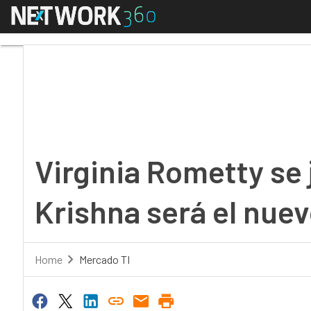
Menú
Virginia Rometty se j
Virginia Rometty se
Krishna será el nue
Home
Mercado TI