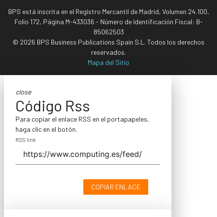
BPS está inscrita en el Registro Mercantil de Madrid, Volumen 24.100,
Folio 172, Página M-433036 - Número de Identificación Fiscal: B-
85062503
© 2026 BPS Business Publications Spain S.L. Todos los derechos
reservados.
Mapa del Sitio
close
Código Rss
Para copiar el enlace RSS en el portapapeles,
haga clic en el botón.
RSS link
COPIAR ENLACE