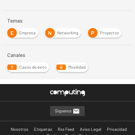
Temas
E
N
P
Empresa
Networking
Proyectos
Canales
Casos de éxito
Movilidad
Síguenos
Nosotros
Etiquetas
Rss Feed
Aviso Legal
Privacidad