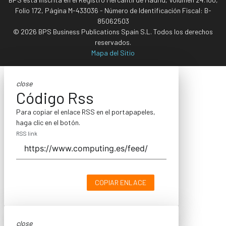
Folio 172, Página M-433036 - Número de Identificación Fiscal: B-
85062503
© 2026 BPS Business Publications Spain S.L. Todos los derechos
reservados.
Mapa del Sitio
close
Código Rss
Para copiar el enlace RSS en el portapapeles,
haga clic en el botón.
RSS link
COPIAR ENLACE
close