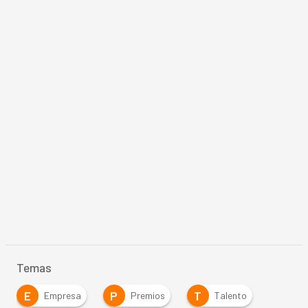
Temas
E
P
T
Empresa
Premios
Talento