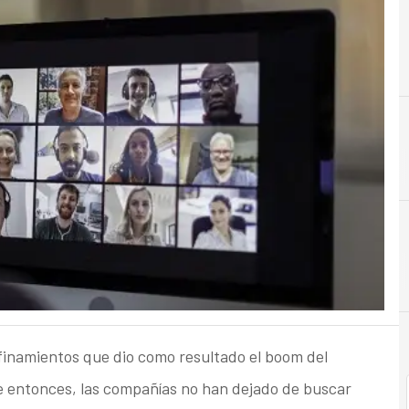
B
Beneficios
nfinamientos que dio como resultado el boom del
de entonces, las compañías no han dejado de buscar