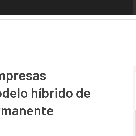
resas implementará un modelo híbrido de trabajo de form
mpresas
delo híbrido de
ermanente