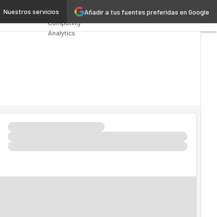
a permanente
Nuestros servicios
Añadir a tus fuentes preferidas en Google
Premios
Computing
Analytics
Administración
Pública
MarTech
Cloud
Inteligencia
Artificial
Industria
4.0
Seguridad
Movilidad
Mercado TI