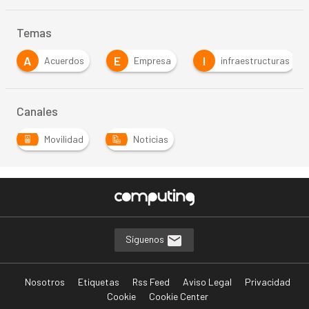
Temas
E
I
os
Empresa
infraestructuras
Inteligencia
Canales
Movilidad
Noticias
Síguenos
Nosotros
Etiquetas
Rss Feed
Aviso Legal
Privacidad
Cookie
Cookie Center