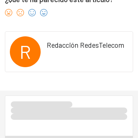
R
Redacción RedesTelecom