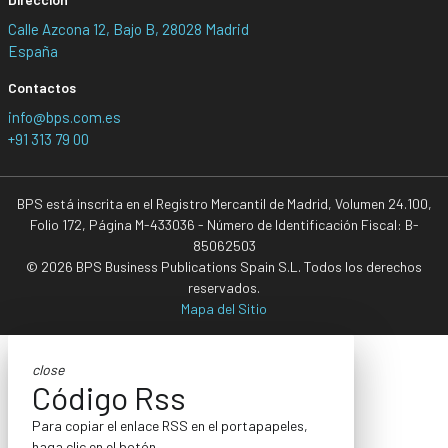
Calle Azcona 12, Bajo B, 28028 Madrid
España
Contactos
info@bps.com.es
+91 313 79 00
BPS está inscrita en el Registro Mercantil de Madrid, Volumen 24.100,
Folio 172, Página M-433036 - Número de Identificación Fiscal: B-
85062503
© 2026 BPS Business Publications Spain S.L. Todos los derechos
reservados.
Mapa del Sitio
close
Código Rss
Para copiar el enlace RSS en el portapapeles,
haga clic en el botón.