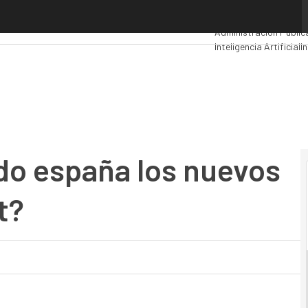
 españa los nuevos dominios de Internet?
Premios Computing
An
Administración Públic
Inteligencia Artificial
I
Movilidad
Mercado TI
do españa los nuevos
t?