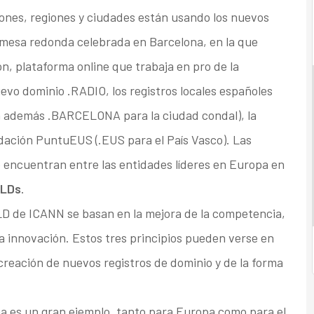
ones, regiones y ciudades están usando los nuevos
 mesa redonda celebrada en Barcelona, en la que
, plataforma online que trabaja en pro de la
evo dominio .RADIO, los registros locales españoles
 además .BARCELONA para la ciudad condal), la
ndación PuntuEUS (.EUS para el País Vasco). Las
 encuentran entre las entidades líderes en Europa en
TLDs
.
LD de ICANN se basan en la mejora de la competencia,
la innovación. Estos tres principios pueden verse en
 creación de nuevos registros de dominio y de la forma
ña es un gran ejemplo, tanto para Europa como para el