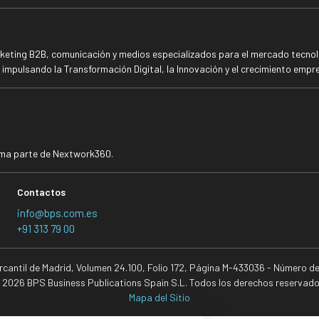
rketing B2B, comunicación y medios especializados para el mercado tecnoló
mpulsando la Transformación Digital, la Innovación y el crecimiento empre
rma parte de Nextwork360.
Contactos
info@bps.com.es
+91 313 79 00
ercantil de Madrid, Volumen 24.100, Folio 172, Página M-433036 - Número d
 2026 BPS Business Publications Spain S.L. Todos los derechos reservado
Mapa del Sitio