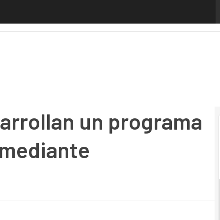
rrollan un programa piloto de formación mediante simulado
sarrollan un programa
 mediante