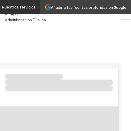
res
Nuestros servicios
Añadir a tus fuentes preferidas en Google
Premios Computing
Analytics
Administración Pública
MarTech
Cloud
Inteligencia Artificial
Industria 4.0
Seguridad
Movilidad
Mercado TI