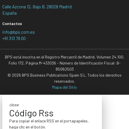
Calle Azcona 12, Bajo B, 28028 Madrid
España
Contactos
info@bps.com.es
+91 313 79 00
BPS está inscrita en el Registro Mercantil de Madrid, Volumen 24.100,
Folio 172, Página M-433036 - Número de Identificación Fiscal: B-
85062503
© 2026 BPS Business Publications Spain S.L. Todos los derechos
reservados.
Mapa del Sitio
close
Código Rss
Para copiar el enlace RSS en el portapapeles,
haga clic en el botón.