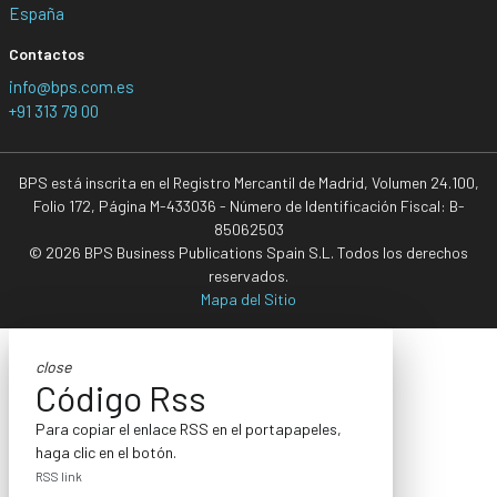
España
Contactos
info@bps.com.es
+91 313 79 00
BPS está inscrita en el Registro Mercantil de Madrid, Volumen 24.100,
Folio 172, Página M-433036 - Número de Identificación Fiscal: B-
85062503
© 2026 BPS Business Publications Spain S.L. Todos los derechos
reservados.
Mapa del Sitio
close
Código Rss
Para copiar el enlace RSS en el portapapeles,
haga clic en el botón.
RSS link