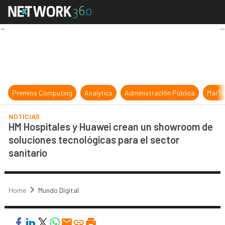
HM Hospitales y Huawei crean un sh
Premios Computing
Analytics
Administración Pública
MarTe
NOTICIAS
HM Hospitales y Huawei crean un showroom de
soluciones tecnológicas para el sector
sanitario
Home
Mundo Digital