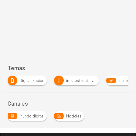
Temas
D
I
Digitalización
infraestructuras
Inteligenc
Canales
Mundo digital
Noticias
…