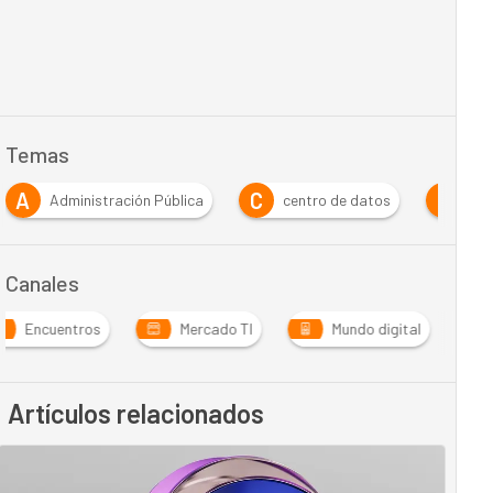
Temas
A
C
C
Administración Pública
centro de datos
Cri
Canales
Encuentros
Mercado TI
Mundo digital
Artículos relacionados