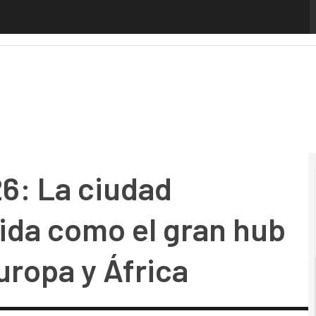
 La ciudad autónoma se consolida como el gran hub tecnoló
6: La ciudad
ida como el gran hub
uropa y África