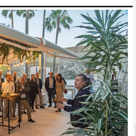
A
Acuerdos