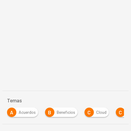
Temas
A
B
C
C
Acuerdos
Beneficios
Cloud
C