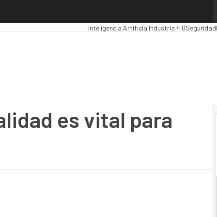
dad es vital para Sanitas
Premios Computing
Analytics
Administración
Inteligencia Artificial
Industria 4.0
Seguridad
lidad es vital para