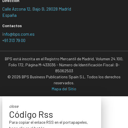
Dirección
Calle Azcona 12, Bajo B, 28028 Madrid
España
Contactos
info@bps.com.es
+91 313 79 00
BPS está inscrita en el Registro Mercantil de Madrid, Volumen 24.100,
Folio 172, Página M-433036 - Número de Identificación Fiscal: B-
85062503
© 2026 BPS Business Publications Spain S.L. Todos los derechos
reservados.
Mapa del Sitio
close
Código Rss
Para copiar el enlace RSS en el portapapeles,