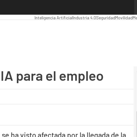
A para el empleo
Premios Computing
Analytics
Administración Pública
Ma
Inteligencia Artificial
Industria 4.0
Seguridad
Movilidad
Me
 IA para el empleo
 se ha visto afectada por la llegada de la