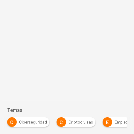
Temas
C
E
I
Ciberseguridad
Criptodivisas
Empleo
in