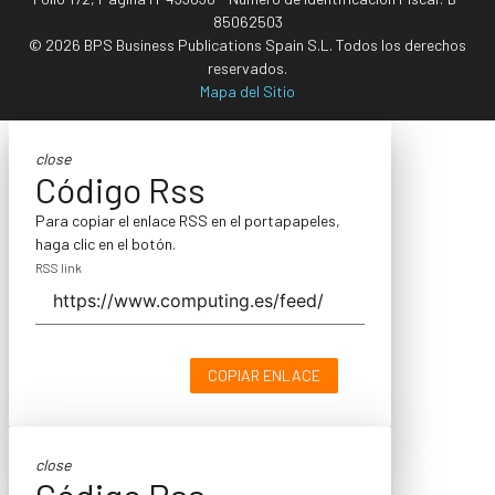
85062503
© 2026 BPS Business Publications Spain S.L. Todos los derechos
reservados.
Mapa del Sitio
close
Código Rss
Para copiar el enlace RSS en el portapapeles,
haga clic en el botón.
RSS link
COPIAR ENLACE
close
Código Rss