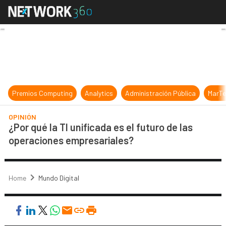
¿Por qué la TI unificada es el futu
Premios Computing
Analytics
Administración Pública
MarTe
OPINIÓN
¿Por qué la TI unificada es el futuro de las
operaciones empresariales?
Home
Mundo Digital